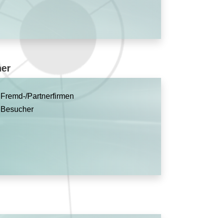
her
Fremd-/Partnerfirmen
Besucher